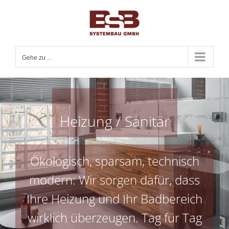
Zum
Inhalt
springen
Gehe zu ...
Heizung / Sanitär
Ökologisch, sparsam, technisch
modern: Wir sorgen dafür, dass
Ihre Heizung und Ihr Badbereich
wirklich überzeugen. Tag für Tag